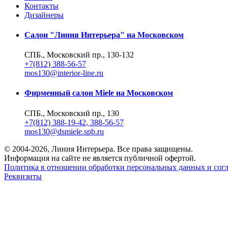
Контакты
Дизайнеры
Салон "Линия Интерьера" на Московском
СПБ., Московский пр., 130-132
+7(812) 388-56-57
mos130@interior-line.ru
Фирменный салон Miele на Московском
СПБ., Московский пр., 130
+7(812) 388-19-42, 388-56-57
mos130@dsmiele.spb.ru
© 2004-2026, Линия Интерьера. Все права защищены.
Информация на сайте не является публичной офертой.
Политика в отношении обработки персональных данных и согл
Реквизиты
8 800 550 66 34
По России бесплатно
Создание сайта
Webportnoy