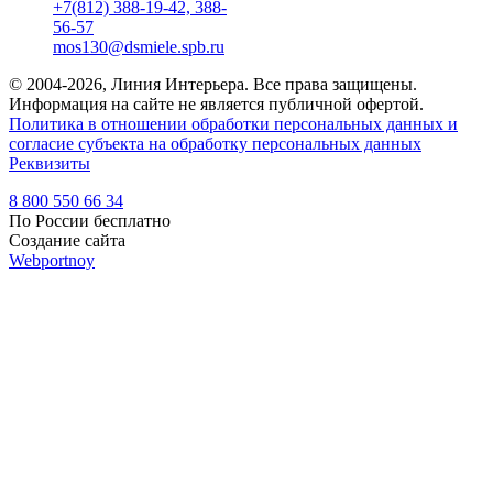
+7(812) 388-19-42, 388-
56-57
mos130@dsmiele.spb.ru
© 2004-2026, Линия Интерьера. Все права защищены.
Информация на сайте не является публичной офертой.
Политика в отношении обработки персональных данных и
согласие субъекта на обработку персональных данных
Реквизиты
8 800 550 66 34
По России бесплатно
Создание сайта
Webportnoy
Мы используем cookie (файлы с данными о прошлых
посещениях сайта) для персонализации сервисов и удобства
пользователей. Мы серьезно относимся к защите
персональных данных — ознакомьтесь с
условиями и
принципами их обработки
. Вы можете запретить сохранение
cookie в настройках своего браузера.
×