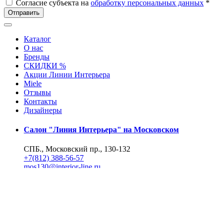
Согласие субъекта на
обработку персональных данных
*
Отправить
Каталог
О нас
Бренды
СКИДКИ %
Акции Линии Интерьера
Miele
Отзывы
Контакты
Дизайнеры
Салон "Линия Интерьера" на Московском
СПБ., Московский пр., 130-132
+7(812) 388-56-57
mos130@interior-line.ru
Фирменный салон Miele на Московском
СПБ., Московский пр., 130
+7(812) 388-19-42, 388-56-57