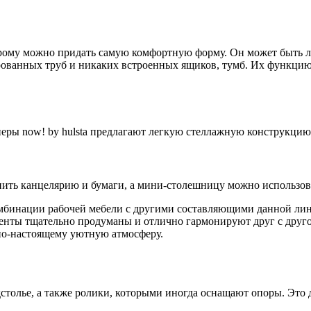
орому можно придать самую комфортную форму. Он может быть л
ованных труб и никаких встроенных ящиков, тумб. Их функцию б
еры now! by hulsta предлагают легкую стеллажную конструкцию
нить канцелярию и бумаги, а мини-столешницу можно использова
мбинации рабочей мебели с другими составляющими данной лине
енты тщательно продуманы и отлично гармонируют друг с другом
ь по-настоящему уютную атмосферу.
дстолье, а также ролики, которыми иногда оснащают опоры. Это 