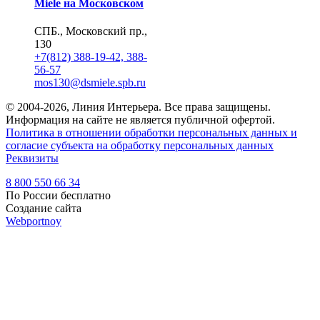
Miele на Московском
СПБ., Московский пр.,
130
+7(812) 388-19-42, 388-
56-57
mos130@dsmiele.spb.ru
© 2004-2026, Линия Интерьера. Все права защищены.
Информация на сайте не является публичной офертой.
Политика в отношении обработки персональных данных и
согласие субъекта на обработку персональных данных
Реквизиты
8 800 550 66 34
По России бесплатно
Создание сайта
Webportnoy
Мы используем cookie (файлы с данными о прошлых
посещениях сайта) для персонализации сервисов и удобства
пользователей. Мы серьезно относимся к защите
персональных данных — ознакомьтесь с
условиями и