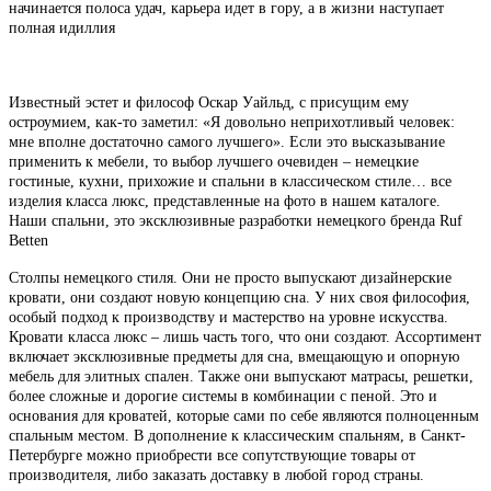
начинается полоса удач, карьера идет в гору, а в жизни наступает
полная идиллия
Известный эстет и философ Оскар Уайльд, с присущим ему
остроумием, как-то заметил: «Я довольно неприхотливый человек:
мне вполне достаточно самого лучшего». Если это высказывание
применить к мебели, то выбор лучшего очевиден – немецкие
гостиные, кухни, прихожие и спальни в классическом стиле… все
изделия класса люкс, представленные на фото в нашем каталоге.
Наши спальни, это эксклюзивные разработки немецкого бренда Ruf
Betten
Столпы немецкого стиля. Они не просто выпускают дизайнерские
кровати, они создают новую концепцию сна. У них своя философия,
особый подход к производству и мастерство на уровне искусства.
Кровати класса люкс – лишь часть того, что они создают. Ассортимент
включает эксклюзивные предметы для сна, вмещающую и опорную
мебель для элитных спален. Также они выпускают матрасы, решетки,
более сложные и дорогие системы в комбинации с пеной. Это и
основания для кроватей, которые сами по себе являются полноценным
спальным местом. В дополнение к классическим спальням, в Санкт-
Петербурге можно приобрести все сопутствующие товары от
производителя, либо заказать доставку в любой город страны.