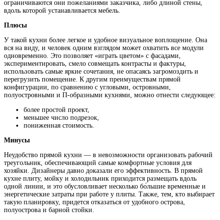
ограничиваются они пожеланиями заказчика, либо длиной стены,
вдоль которой устанавливается мебель.
Плюсы
У такой кухни более легкое и удобное визуальное воплощение. Она
вся на виду, и человек одним взглядом может охватить все модули
одновременно. Это позволяет «играть цветом» с фасадами,
экспериментировать, смело совмещать контрасты и фактуры,
использовать самые яркие сочетания, не опасаясь загромоздить и
перегрузить помещение. К другим преимуществам прямой
конфигурации, по сравнению с угловыми, островными,
полуостровными и П-образными кухнями, можно отнести следующее:
более простой проект,
меньшее число подрезок,
пониженная стоимость.
Минусы
Неудобство прямой кухни — в невозможности организовать рабочий
треугольник, обеспечивающий самые комфортные условия для
хозяйки. Дизайнеры давно доказали его эффективность. В прямой
кухне плиту, мойку и холодильник приходится размещать вдоль
одной линии, и это обусловливает несколько бо́льшие временные и
энергетические затраты при работе у плиты. Также, тем, кто выбирает
такую планировку, придется отказаться от удобного острова,
полуострова и барной стойки.