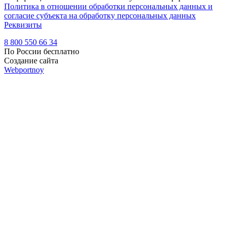
Политика в отношении обработки персональных данных и
согласие субъекта на обработку персональных данных
Реквизиты
8 800 550 66 34
По России бесплатно
Создание сайта
Webportnoy
Мы используем cookie (файлы с данными о прошлых
посещениях сайта) для персонализации сервисов и удобства
пользователей. Мы серьезно относимся к защите
персональных данных — ознакомьтесь с
условиями и
принципами их обработки
. Вы можете запретить сохранение
cookie в настройках своего браузера.
×
Войти
Войти