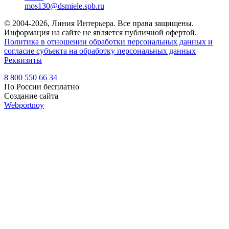
mos130@dsmiele.spb.ru
© 2004-2026, Линия Интерьера. Все права защищены.
Информация на сайте не является публичной офертой.
Политика в отношении обработки персональных данных и
согласие субъекта на обработку персональных данных
Реквизиты
8 800 550 66 34
По России бесплатно
Создание сайта
Webportnoy
Мы используем cookie (файлы с данными о прошлых
посещениях сайта) для персонализации сервисов и удобства
пользователей. Мы серьезно относимся к защите
персональных данных — ознакомьтесь с
условиями и
принципами их обработки
. Вы можете запретить сохранение
cookie в настройках своего браузера.
×