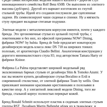
Среди самых интересных моделей нашего каталога – дорогой стул
инновационного семейства Rolf Benz 650В. Он выполнен из элитного
массива (дуб/орех). Другой его вариант изготовлен из гнутой
стальной трубы. Идеей его создания послужили две сцепленные
ладони. Их символизируют чаши сиденья и спинки. Ну а мягкость
стулу придают вкладные стеганые подушки.
Элитные модели с металлическим корпусом имеются, почти у каждого
бренда. Это эргономичные стулья из цельной гнутой трубы, с
локотниками и без них, из офисной программы NOW! Dining,
фабрики NOW! by hulsta. Бренд de Sede предлагает новаторскую
дизайнерскую модель класса люкс DS 718 на широких тонких
полозьях, от архитектора Claudio Bellini. Аналогичная конструкция у
дорогого минималистского стула IO, под авторством Tamara Harty от
фабрики Koinor.
Фабрика La Palma представляет широкий модельный ряд
эксклюзивных барных стульев от дизайнера Shin & Tomoko Azumi. У
нас вы можете купить дизайнерские стулья Boculino и Erdi в
современной стилистике, от элитной фабрики Team by wellis. Они
привлекают внимание красивыми крестовинами и полозьями в
качестве опор. А у элегантной люксовой модели Dining, того же
бренда, стальной корпус полностью перекрыт кожей.
Бренд Ronald Schmitt использует пластик в сиденьях элитных стульев
группы RST. Дизайнер Martin Ballendat облек их в ткань/кожу, и