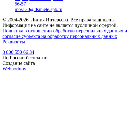
56-57
mos130@dsmiele.spb.ru
© 2004-2026, Линия Интерьера. Все права защищены.
Информация на сайте не является публичной офертой.
Политика в отношении обработки персональных данных и
согласие субъекта на обработку персональных данных
Реквизиты
8 800 550 66 34
По России бесплатно
Создание сайта
Webportnoy
Мы используем cookie (файлы с данными о прошлых
посещениях сайта) для персонализации сервисов и удобства
пользователей. Мы серьезно относимся к защите
персональных данных — ознакомьтесь с
условиями и
принципами их обработки
. Вы можете запретить сохранение
cookie в настройках своего браузера.
×