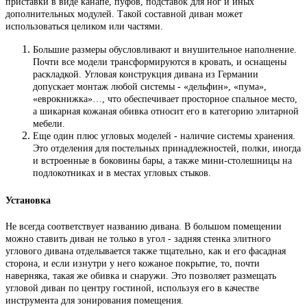
приставки в виде канапе, пуфов, подставок для ног и иных
дополнительных модулей. Такой составной диван может
использоваться целиком или частями.
Большие размеры обусловливают и внушительное наполнение.
Почти все модели трансформируются в кровать, и оснащены
раскладкой. Угловая конструкция дивана из Германии
допускает монтаж любой системы - «дельфин», «пума»,
«еврокнижка»…, что обеспечивает просторное спальное место,
а шикарная кожаная обивка относит его в категорию элитарной
мебели.
Еще один плюс угловых моделей - наличие системы хранения.
Это отделения для постельных принадлежностей, полки, иногда
и встроенные в боковины бары, а также мини-столешницы на
подлокотниках и в местах угловых стыков.
Установка
Не всегда соответствует названию дивана. В большом помещении
можно ставить диван не только в угол - задняя стенка элитного
углового дивана отделывается также тщательно, как и его фасадная
сторона, и если изнутри у него кожаное покрытие, то, почти
наверняка, такая же обивка и снаружи. Это позволяет размещать
угловой диван по центру гостиной, используя его в качестве
инструмента для зонирования помещения.