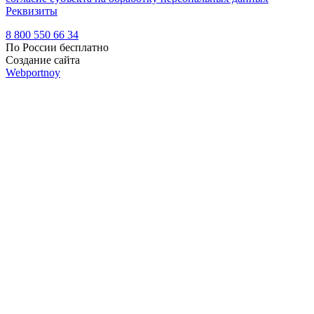
Реквизиты
8 800 550 66 34
По России бесплатно
Создание сайта
Webportnoy
Мы используем cookie (файлы с данными о прошлых
посещениях сайта) для персонализации сервисов и удобства
пользователей. Мы серьезно относимся к защите
персональных данных — ознакомьтесь с
условиями и
принципами их обработки
. Вы можете запретить сохранение
cookie в настройках своего браузера.
×
Войти
Войти
Напомнить пароль
Регистрация