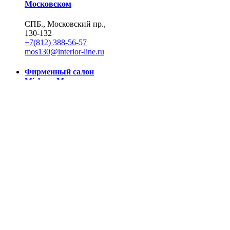
Московском
СПБ., Московский пр.,
130-132
+7(812) 388-56-57
mos130@interior-line.ru
Фирменный салон
Miele на Московском
СПБ., Московский пр.,
130
+7(812) 388-19-42, 388-
56-57
mos130@dsmiele.spb.ru
© 2004-2026, Линия Интерьера. Все права защищены.
Информация на сайте не является публичной офертой.
Политика в отношении обработки персональных данных и
согласие субъекта на обработку персональных данных
Реквизиты
8 800 550 66 34
По России бесплатно
Создание сайта