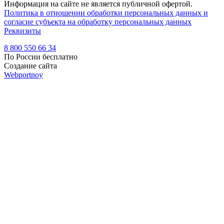
Информация на сайте не является публичной офертой.
Политика в отношении обработки персональных данных и
согласие субъекта на обработку персональных данных
Реквизиты
8 800 550 66 34
По России бесплатно
Создание сайта
Webportnoy
Мы используем cookie (файлы с данными о прошлых
посещениях сайта) для персонализации сервисов и удобства
пользователей. Мы серьезно относимся к защите
персональных данных — ознакомьтесь с
условиями и
принципами их обработки
. Вы можете запретить сохранение
cookie в настройках своего браузера.
×
Войти
Войти