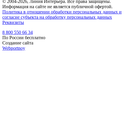
© 2004-2026, Линия Интерьера. Все права защищены.
Информация на сайте не является публичной офертой.
Политика в отношении обработки персональных данных и
согласие субъекта на обработку персональных данных
Реквизиты
8 800 550 66 34
По России бесплатно
Создание сайта
Webportnoy
Мы используем cookie (файлы с данными о прошлых
посещениях сайта) для персонализации сервисов и удобства
пользователей. Мы серьезно относимся к защите
персональных данных — ознакомьтесь с
условиями и
принципами их обработки
. Вы можете запретить сохранение
cookie в настройках своего браузера.
×
Войти