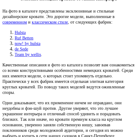
На фото в каталоге представлены эксклюзивные и стильные
дизайнерские кровати. Это дорогие модели, выполненные в
современном
и
классическом стиле
, от следующих фабрик:
Hulsta
Ruf Betten
now! by hulsta
de Sede
Team by wellis
.
Качественные описания и фото из каталога позволят вам ознакомиться
со всеми конструктивными особенностями немецких кроватей. Среди
них имеются модели, о которых стоит упомянуть отдельно.
Практически у всех фабрик имеется отдельная элитная категория
круглых кроватей. По поводу таких моделей ведутся оживленные
споры.
Одни доказывают, что их применение ничем не оправдано, они
неудобны и фэн-шуй против. Другие уверяют, что это лучшее
украшение интерьера и отличный способ удивить и порадовать
близких. Так или иначе, но кровати премиум класса на круглом
основании, уверенно заняли собственную нишу, завоевав
поклонников среди молодежной аудитории, и сегодня их можно
выбрать и купить в сети наших салонов в Санкт-Петербурге.