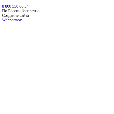
8 800 550 66 34
По России бесплатно
Создание сайта
Webportnoy
Мы используем cookie (файлы с данными о прошлых
посещениях сайта) для персонализации сервисов и удобства
пользователей. Мы серьезно относимся к защите
персональных данных — ознакомьтесь с
условиями и
принципами их обработки
. Вы можете запретить сохранение
cookie в настройках своего браузера.
×
Войти
Войти
Напомнить пароль
Регистрация