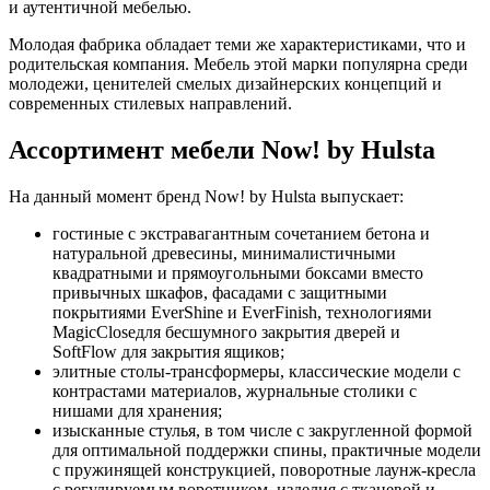
и аутентичной мебелью.
Молодая фабрика обладает теми же характеристиками, что и
родительская компания. Мебель этой марки популярна среди
молодежи, ценителей смелых дизайнерских концепций и
современных стилевых направлений.
Ассортимент мебели Now! by Hulsta
На данный момент бренд Now! by Hulsta выпускает:
гостиные с экстравагантным сочетанием бетона и
натуральной древесины, минималистичными
квадратными и прямоугольными боксами вместо
привычных шкафов, фасадами с защитными
покрытиями EverShine и EverFinish, технологиями
MagicCloseдля бесшумного закрытия дверей и
SoftFlow для закрытия ящиков;
элитные столы-трансформеры, классические модели с
контрастами материалов, журнальные столики с
нишами для хранения;
изысканные стулья, в том числе с закругленной формой
для оптимальной поддержки спины, практичные модели
с пружинящей конструкцией, поворотные лаунж-кресла
с регулируемым воротником, изделия с тканевой и