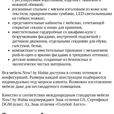
кожаной обивкой;
роскошные спальни с мягким изголовьем из кожи или
текстиля, прикроватными тумбами, LED-светильниками
на гибких ножках;
представительные кабинеты с мебелью, сочетающей
открытые секции и ниши для хранения;
вместительные гардеробные со шкафами-купе с
безручковыми фасадами, внутренней подсветкой с
датчиком движения, отдельными секциями для обуви,
галстуков, белья;
компактные и вместительные прихожие с механизмом
push-to-open и яркими фасадами в трендовых оттенках;
детские комнаты, созданные из безопасных и
экологически чистых материалов.
Вся мебель Now! by Hulsta доступна в сотнях оттенков и
конфигураций. Размеры каждой конструкции подбираются
индивидуально под запросы клиента. Возможно изготовление
мебели даже для нестандартного помещения.
Качество и соответствие международным стандартам мебели
Now! by Hulsta подтверждают Знак отличия GS, Сертификат
DGM (класс A), Знак отличия «Голубой Ангел».