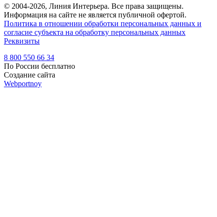
© 2004-2026, Линия Интерьера. Все права защищены.
Информация на сайте не является публичной офертой.
Политика в отношении обработки персональных данных и
согласие субъекта на обработку персональных данных
Реквизиты
8 800 550 66 34
По России бесплатно
Создание сайта
Webportnoy
Мы используем cookie (файлы с данными о прошлых
посещениях сайта) для персонализации сервисов и удобства
пользователей. Мы серьезно относимся к защите
персональных данных — ознакомьтесь с
условиями и
принципами их обработки
. Вы можете запретить сохранение
cookie в настройках своего браузера.
×
Войти