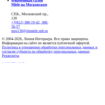
Фирменный салон
Miele на Московском
СПБ., Московский пр.,
130
+7(812) 388-19-42, 388-
56-57
mos130@dsmiele.spb.ru
© 2004-2026, Линия Интерьера. Все права защищены.
Информация на сайте не является публичной офертой.
Политика в отношении обработки персональных данных и
согласие субъекта на обработку персональных данных
Реквизиты
8 800 550 66 34
По России бесплатно
Создание сайта
Webportnoy
Мы используем cookie (файлы с данными о прошлых
посещениях сайта) для персонализации сервисов и удобства
пользователей. Мы серьезно относимся к защите