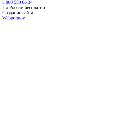
8 800 550 66 34
По России бесплатно
Создание сайта
Webportnoy
Мы используем cookie (файлы с данными о прошлых
посещениях сайта) для персонализации сервисов и удобства
пользователей. Мы серьезно относимся к защите
персональных данных — ознакомьтесь с
условиями и
принципами их обработки
. Вы можете запретить сохранение
cookie в настройках своего браузера.
×
Войти
Войти
Напомнить пароль
Регистрация
Забыли пароль?