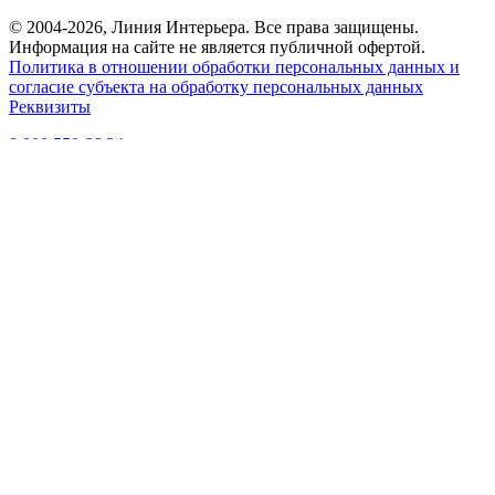
© 2004-2026, Линия Интерьера. Все права защищены.
Информация на сайте не является публичной офертой.
Политика в отношении обработки персональных данных и
согласие субъекта на обработку персональных данных
Реквизиты
8 800 550 66 34
По России бесплатно
Создание сайта
Webportnoy
Мы используем cookie (файлы с данными о прошлых
посещениях сайта) для персонализации сервисов и удобства
пользователей. Мы серьезно относимся к защите
персональных данных — ознакомьтесь с
условиями и
принципами их обработки
. Вы можете запретить сохранение
cookie в настройках своего браузера.
×
Войти