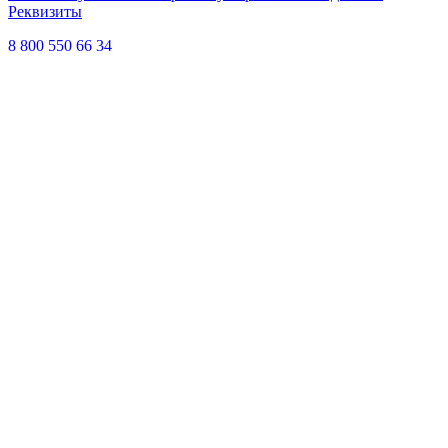
Реквизиты
8 800 550 66 34
По России бесплатно
Создание сайта
Webportnoy
Мы используем cookie (файлы с данными о прошлых
посещениях сайта) для персонализации сервисов и удобства
пользователей. Мы серьезно относимся к защите
персональных данных — ознакомьтесь с
условиями и
принципами их обработки
. Вы можете запретить сохранение
cookie в настройках своего браузера.
×
Войти
Войти
Напомнить пароль
Регистрация