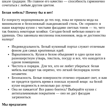
шкале градации. Но главное его качество — способность гармонично
сочетаться с любым другим цветом.
Белая мебель? Почему бы и нет!
Ее попросту недооценивали до тех пор, пока не пришла мода на
минимализм и белоснежный скандинавский стиль. Он «привел» в
наши квартиры кухни с чистыми фасадами светлых тонов — то, чего
так боялись некоторые хозяйки. Сегодня белой мебелью никого не
удивишь. Она завоевала миллионы поклонников, ведь ее достоинства
налицо!
Индивидуальность. Белый кухонный портал служит отличным
фоном для самых креативных идей.
Вариативность. Кухня в белом объединяет в одно целое всю
разношерстную утварь, текстиль, посуду и все, что находится в
одном помещении.
Чистота и порядок. Для тех, кто не любит убираться: белая
мебель выглядит так опрятно, что легкий беспорядок почти
незаметен.
Безопасность. Белые поверхности отлично отражают свет, и вам
не придется тратить время в поисках нужной вещи: на белой
кухне видимость в несколько раз лучше.
Она не пачкается! Все равно боитесь? Выбирайте кухни с
антипальчиковым покрытием — оно не даст фасадам
загрязниться.
Мы предлагаем