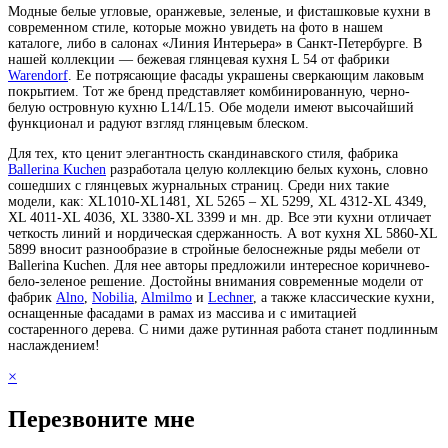
Модные белые угловые, оранжевые, зеленые, и фисташковые кухни в
современном стиле, которые можно увидеть на фото в нашем
каталоге, либо в салонах «Линия Интерьера» в Санкт-Петербурге. В
нашей коллекции — бежевая глянцевая кухня L 54 от фабрики
Warendorf
. Ее потрясающие фасады украшены сверкающим лаковым
покрытием. Тот же бренд представляет комбинированную, черно-
белую островную кухню L14/L15. Обе модели имеют высочайший
функционал и радуют взгляд глянцевым блеском.
Для тех, кто ценит элегантность скандинавского стиля, фабрика
Ballerina Kuchen
разработала целую коллекцию белых кухонь, словно
сошедших с глянцевых журнальных страниц. Среди них такие
модели, как: XL1010-XL1481, XL 5265 – XL 5299, XL 4312-XL 4349,
XL 4011-XL 4036, XL 3380-XL 3399 и мн. др. Все эти кухни отличает
четкость линий и нордическая сдержанность. А вот кухня XL 5860-XL
5899 вносит разнообразие в стройные белоснежные ряды мебели от
Ballerina Kuchen. Для нее авторы предложили интересное коричнево-
бело-зеленое решение. Достойны внимания современные модели от
фабрик
Alno
,
Nobilia
,
Almilmo
и
Lechner
, а также классические кухни,
оснащенные фасадами в рамах из массива и с имитацией
состаренного дерева. С ними даже рутинная работа станет подлинным
наслаждением!
×
Перезвоните мне