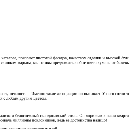
каталоге, покоряют чистотой фасадов, качеством отделки и высокой фун
й слишком марким, мы готовы предложить любые цвета кухонь: от бежев
жесть, нежность… Именно такие ассоциации он вызывает. У него сотни 
ся с любым другим цветом.
мализм и белоснежный скандинавский стиль. Он «привел» в наши квартир
воевала миллионы поклонников, ведь ее достоинства налицо!
ном для самых креативных идей.