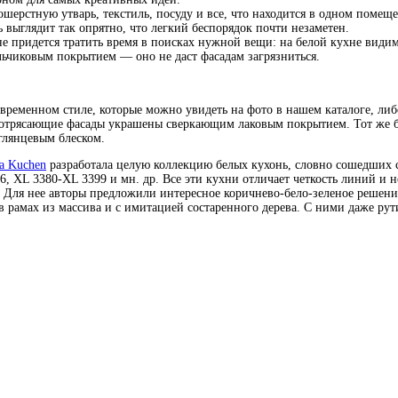
ошерстную утварь, текстиль, посуду и все, что находится в одном помещ
ь выглядит так опрятно, что легкий беспорядок почти незаметен.
не придется тратить время в поисках нужной вещи: на белой кухне видим
льчиковым покрытием — оно не даст фасадам загрязниться.
временном стиле, которые можно увидеть на фото в нашем каталоге, либ
потрясающие фасады украшены сверкающим лаковым покрытием. Тот же 
глянцевым блеском.
na Kuchen
разработала целую коллекцию белых кухонь, словно сошедших с
, XL 3380-XL 3399 и мн. др. Все эти кухни отличает четкость линий и 
en. Для нее авторы предложили интересное коричнево-бело-зеленое реше
 в рамах из массива и с имитацией состаренного дерева. С ними даже ру