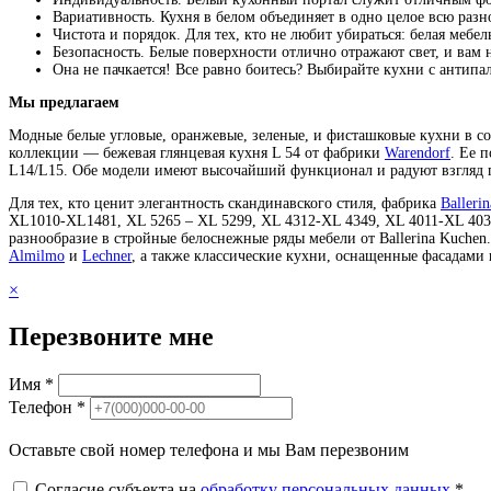
Вариативность. Кухня в белом объединяет в одно целое всю разн
Чистота и порядок. Для тех, кто не любит убираться: белая мебел
Безопасность. Белые поверхности отлично отражают свет, и вам 
Она не пачкается! Все равно боитесь? Выбирайте кухни с антипа
Мы предлагаем
Модные белые угловые, оранжевые, зеленые, и фисташковые кухни в со
коллекции — бежевая глянцевая кухня L 54 от фабрики
Warendorf
. Ее 
L14/L15. Обе модели имеют высочайший функционал и радуют взгляд 
Для тех, кто ценит элегантность скандинавского стиля, фабрика
Balleri
XL1010-XL1481, XL 5265 – XL 5299, XL 4312-XL 4349, XL 4011-XL 4036
разнообразие в стройные белоснежные ряды мебели от Ballerina Kuch
Almilmo
и
Lechner
, а также классические кухни, оснащенные фасадами
×
Перезвоните мне
Имя *
Телефон *
Оставьте свой номер телефона и мы Вам перезвоним
Согласие субъекта на
обработку персональных данных
*