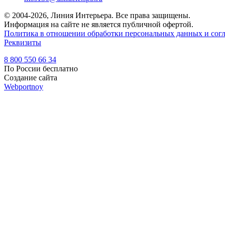
© 2004-2026, Линия Интерьера. Все права защищены.
Информация на сайте не является публичной офертой.
Политика в отношении обработки персональных данных и согл
Реквизиты
8 800 550 66 34
По России бесплатно
Создание сайта
Webportnoy
Мы используем cookie (файлы с данными о прошлых посещениях
ознакомьтесь с
условиями и принципами их обработки
. Вы мож
×
Войти
Войти