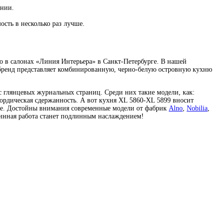
ении.
ость в несколько раз лучше.
о в салонах «Линия Интерьера» в Санкт-Петербурге. В нашей
бренд представляет комбинированную, черно-белую островную кухню
 глянцевых журнальных страниц. Среди них такие модели, как:
нордическая сдержанность. А вот кухня XL 5860-XL 5899 вносит
ние. Достойны внимания современные модели от фабрик
Alno
,
Nobilia
,
тинная работа станет подлинным наслаждением!