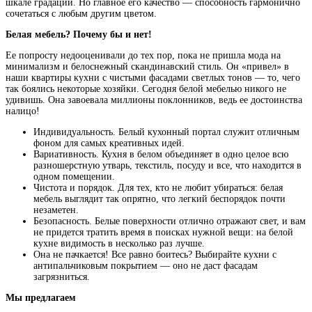
шкале градации. Но главное его качество — способность гармонично
сочетаться с любым другим цветом.
Белая мебель? Почему бы и нет!
Ее попросту недооценивали до тех пор, пока не пришла мода на
минимализм и белоснежный скандинавский стиль. Он «привел» в
наши квартиры кухни с чистыми фасадами светлых тонов — то, чего
так боялись некоторые хозяйки. Сегодня белой мебелью никого не
удивишь. Она завоевала миллионы поклонников, ведь ее достоинства
налицо!
Индивидуальность. Белый кухонный портал служит отличным
фоном для самых креативных идей.
Вариативность. Кухня в белом объединяет в одно целое всю
разношерстную утварь, текстиль, посуду и все, что находится в
одном помещении.
Чистота и порядок. Для тех, кто не любит убираться: белая
мебель выглядит так опрятно, что легкий беспорядок почти
незаметен.
Безопасность. Белые поверхности отлично отражают свет, и вам
не придется тратить время в поисках нужной вещи: на белой
кухне видимость в несколько раз лучше.
Она не пачкается! Все равно боитесь? Выбирайте кухни с
антипальчиковым покрытием — оно не даст фасадам
загрязниться.
Мы предлагаем