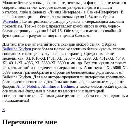
Модные белые угловые, оранжевые, зеленые, и фисташковые кухни в
современном стиле, которые можно увидеть на фото в нашем
каталоге, либо в салонах «Линия Интерьера» в Санкт-Петербурге. В
нашей коллекции — бежевая глянцевая кухня L 54 от фабрики
Warendorf
. Ее потрясающие фасады украшены сверкающим лаковым
покрытием. Тот же бренд представляет комбинированную, черно-
белую островную кухню L14/L15. Обе модели имеют высочайший
функционал и радуют взгляд глянцевым блеском.
Для тех, кто ценит элегантность скандинавского стиля, фабрика
Ballerina Kuchen
разработала целую коллекцию белых кухонь, словно
сошедших с глянцевых журнальных страниц. Среди них такие
модели, как: XL1010-XL1481, XL 5265 – XL 5299, XL 4312-XL 4349,
XL 4011-XL 4036, XL 3380-XL 3399 и мн. др. Все эти кухни отличает
четкость линий и нордическая сдержанность. А вот кухня XL 5860-XL
5899 вносит разнообразие в стройные белоснежные ряды мебели от
Ballerina Kuchen. Для нее авторы предложили интересное коричнево-
бело-зеленое решение. Достойны внимания современные модели от
фабрик
Alno
,
Nobilia
,
Almilmo
и
Lechner
, а также классические кухни,
оснащенные фасадами в рамах из массива и с имитацией
состаренного дерева. С ними даже рутинная работа станет подлинным
наслаждением!
×
Перезвоните мне