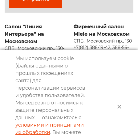
Салон "Линия
Фирменный салон
Интерьера" на
Miele на Московском
СПБ., Московский пр., 130
Московском
+7(812) 388-19-42, 388-56-
СПБ., Московский пр., 130-
57
132
Мы используем cookie
mos130@dsmiele.spb.ru
+7(812) 388-56-57
(файлы с данными о
mos130@interior-line.ru
прошлых посещениях
сайта) для
персонализации сервисов
© 2004-2026, Линия Интерьера. Все права защищены.
и удобства пользователей.
Информация на сайте не является публичной офертой.
Мы серьезно относимся к
×
Политика в отношении обработки персональных
защите персональных
данных и согласие субъекта на обработку
данных — ознакомьтесь с
персональных данных
условиями и принципами
Реквизиты
их обработки
. Вы можете
8 800 550 66 34