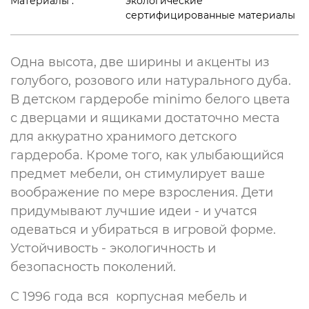
Материалы :
экологические
сертифицированные материалы
Мебель для ванной комнаты
Мягкая мебель
Аксессуары
Офисная мебель
Одна высота, две ширины и акценты из
голубого, розового или натурального дуба.
Техника Miele, SMEG
Аксессуары
В детском гардеробе minimo белого цвета
с дверцами и ящиками достаточно места
Свет
Техника MIELE SMEG
для аккуратно хранимого детского
гардероба. Кроме того, как улыбающийся
Ковры
предмет мебели, он стимулирует ваше
воображение по мере взросления. Дети
придумывают лучшие идеи - и учатся
одеваться и убираться в игровой форме.
Устойчивость - экологичность и
безопасность поколений.
С 1996 года вся корпусная мебель и