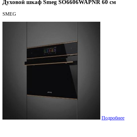
Духовой шкаф Smeg SO6606WAPNR 60 см
SMEG
Подробнее