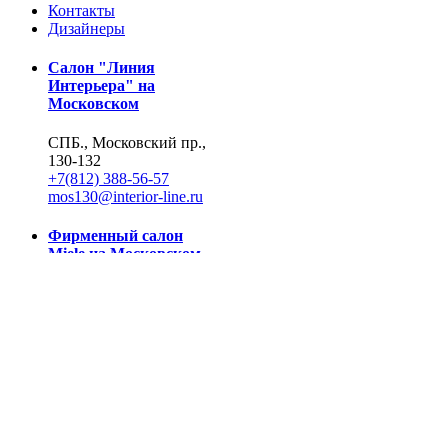
Контакты
Дизайнеры
Салон "Линия
Интерьера" на
Московском
СПБ., Московский пр.,
130-132
+7(812) 388-56-57
mos130@interior-line.ru
Фирменный салон
Miele на Московском
СПБ., Московский пр.,
130
+7(812) 388-19-42, 388-
56-57
mos130@dsmiele.spb.ru
© 2004-2026, Линия Интерьера. Все права защищены.
Информация на сайте не является публичной офертой.
Политика в отношении обработки персональных данных и