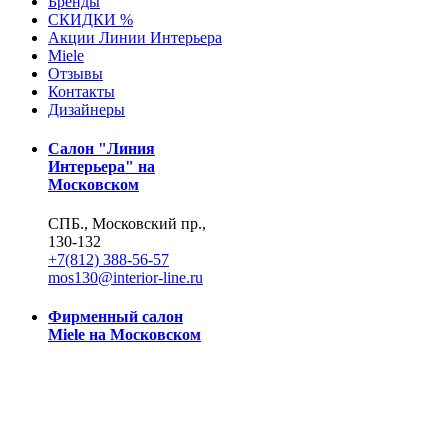
Бренды
СКИДКИ %
Акции Линии Интерьера
Miele
Отзывы
Контакты
Дизайнеры
Салон "Линия
Интерьера" на
Московском
СПБ., Московский пр.,
130-132
+7(812) 388-56-57
mos130@interior-line.ru
Фирменный салон
Miele на Московском
СПБ., Московский пр.,
130
+7(812) 388-19-42, 388-
56-57
mos130@dsmiele.spb.ru