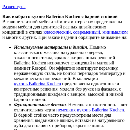
Развернуть
Как выбрать кухню Ballerina Kuchen с барной стойкой
В салоне элитной мебели «Линия интерьера» представлены
модели мебели для ценителей разных дизайнерских
концепций в стилях
классический
,
современный
,
минимализм
и многих других. При заказе изделий обращайте внимание на:
Используемые материалы и дизайн
. Помимо
классического массива натурального дерева,
закаленного стекла, ярких лакированных решений
Ballerina Kuchen использует глянцевый и матовый
ламинат Resopal. Он эффектно имитирует керамику,
нержавеющую сталь, не боится перепадов температур и
механических повреждений. В коллекции
кухонь Ballerina Kuchen
представлены однотонные и
контрастные решения, модели без ручек на фасадах, с
традиционными шкафами с венцом, высокой и низкой
барной стойкой.
Функциональные детали
. Немецкая практичность – вот
отличительная черта
немецких кухонь Ballerina Kuchen
.
В барной стойке часто предусмотрены места для
хранения: выдвижные ящики, вставки из натурального
дуба для столовых приборов, скрытые ниши.